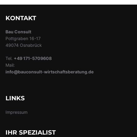
KONTAKT
Bau Consult
Pottgraben 16-17
49074 Osnabrück
Tel.
+49 171-5709608
Mail:
info@bauconsult-
wirtschaftsberatung.de
LINKS
Impressum
IHR SPEZIALIST